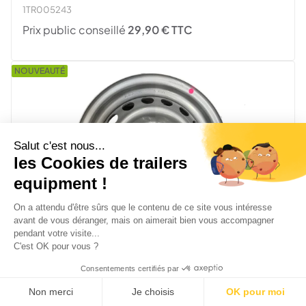
1TR005243
Prix public conseillé
29,90 € TTC
NOUVEAUTÉ
Salut c'est nous...
les Cookies de trailers
equipment !
On a attendu d'être sûrs que le contenu de ce site vous intéresse
avant de vous déranger, mais on aimerait bien vous accompagner
pendant votre visite...
C'est OK pour vous ?
Jante 5,5J13" - 5 trous 112 - déport 30
Consentements certifiés par
1TR005059
Non merci
Je choisis
OK pour moi
Prix public conseillé
41,80 € TTC