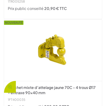
1TR005258
Prix public conseillé
20,90 € TTC
NOUVEAUTÉ
Crochet mixte d’attelage jaune 70C - 4 trous Ø17
- entraxe 90x40 mm
1FT400035