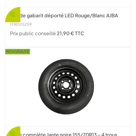
Feu de gabarit déporté LED Rouge/Blanc AJBA
1TR005259
Prix public conseillé
21,90 € TTC
NOUVEAUTÉ
Roue complète Jante noire 155/70R13 - 4 trous